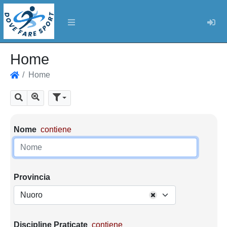
Log
Home
Home
Home
Mostra tutti i risultati
Cerca
Parametri di ricerca
Nome
contiene
Provincia
Nuoro
Discipline Praticate
contiene