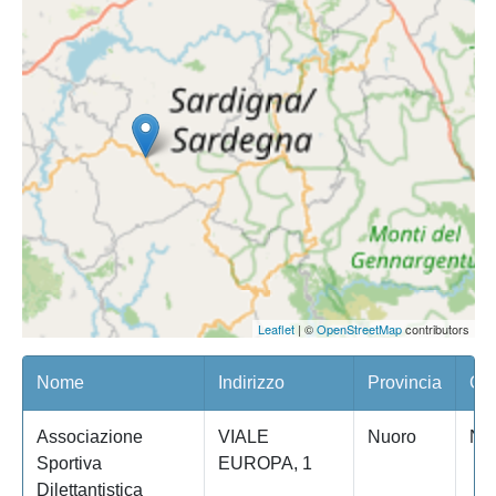
Leaflet
| ©
OpenStreetMap
contributors
Nome
Indirizzo
Provincia
Co
Associazione
VIALE
Nuoro
NU
Sportiva
EUROPA, 1
Dilettantistica