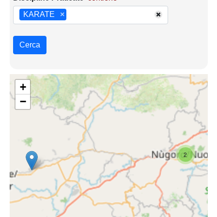
KARATE
×
Cerca
+
−
2