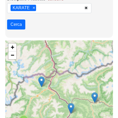
KARATE
×
Cerca
+
−