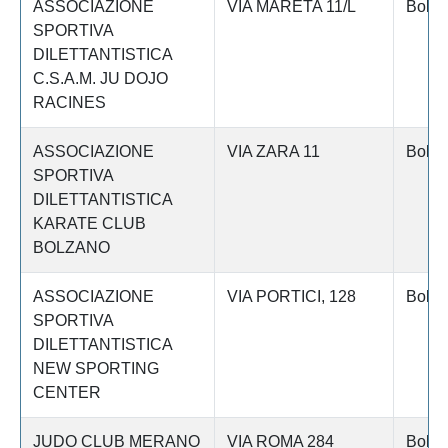
ASSOCIAZIONE
VIA MARETA 11/L
Bolza
SPORTIVA
DILETTANTISTICA
C.S.A.M. JU DOJO
RACINES
ASSOCIAZIONE
VIA ZARA 11
Bolza
SPORTIVA
DILETTANTISTICA
KARATE CLUB
BOLZANO
ASSOCIAZIONE
VIA PORTICI, 128
Bolza
SPORTIVA
DILETTANTISTICA
NEW SPORTING
CENTER
JUDO CLUB MERANO
VIA ROMA 284
Bolza