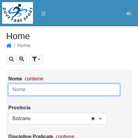
Log
Home
Home
Home
Mostra tutti i risultati
Cerca
Parametri di ricerca
Nome
contiene
Provincia
Bolzano
Discipline Praticate
contiene