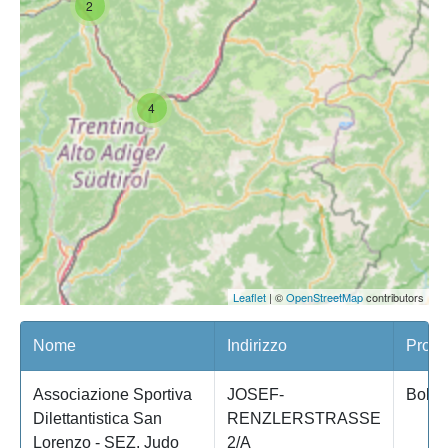
2
4
Leaflet
| ©
OpenStreetMap
contributors
Nome
Indirizzo
Provi
Associazione Sportiva
JOSEF-
Bolza
Dilettantistica San
RENZLERSTRASSE
Lorenzo - SEZ. Judo
2/A