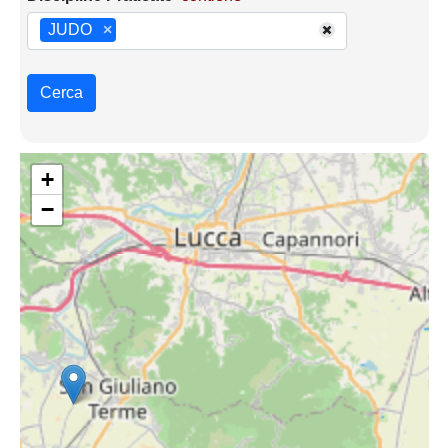
JUDO
×
Cerca
+
−