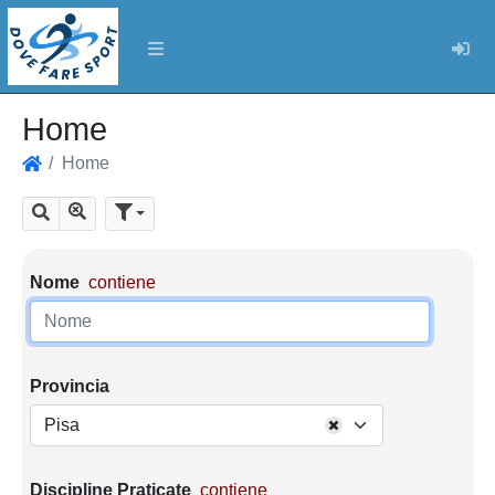
Log
Home
Home
Home
Mostra tutti i risultati
Cerca
Parametri di ricerca
Nome
contiene
Provincia
Pisa
Discipline Praticate
contiene