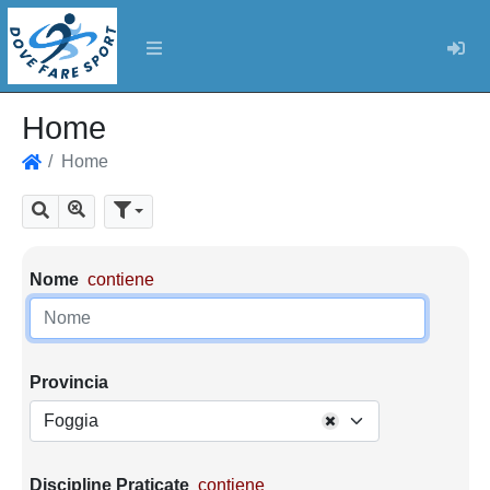
Log
Home
Home
Home
Mostra tutti i risultati
Cerca
Parametri di ricerca
Nome
contiene
Provincia
Foggia
Discipline Praticate
contiene