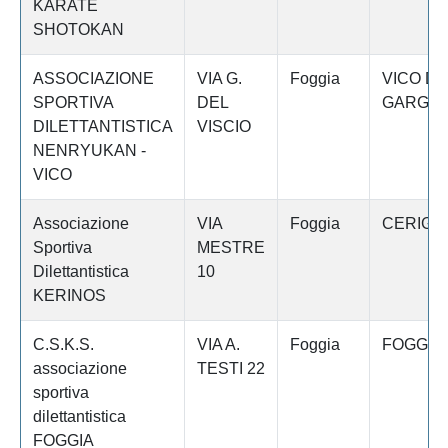
KARATE
SHOTOKAN
ASSOCIAZIONE
VIA G.
Foggia
VICO DE
SPORTIVA
DEL
GARGA
DILETTANTISTICA
VISCIO
NENRYUKAN -
VICO
Associazione
VIA
Foggia
CERIGN
Sportiva
MESTRE
Dilettantistica
10
KERINOS
C.S.K.S.
VIA A.
Foggia
FOGGIA
associazione
TESTI 22
sportiva
dilettantistica
FOGGIA