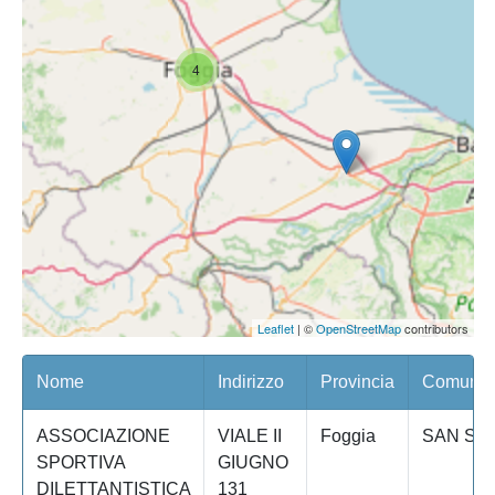
4
Leaflet
| ©
OpenStreetMap
contributors
Nome
Indirizzo
Provincia
Comune/Q
ASSOCIAZIONE
VIALE II
Foggia
SAN SE
SPORTIVA
GIUGNO
DILETTANTISTICA
131