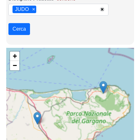
JUDO
×
Cerca
+
−