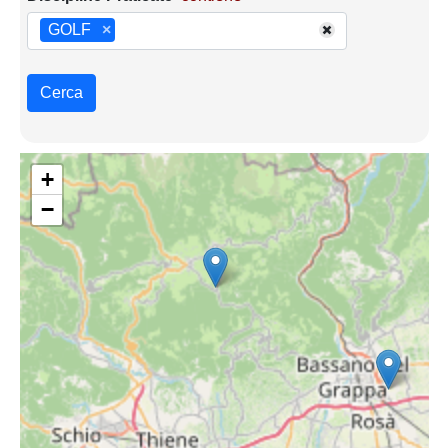
GOLF
×
Cerca
+
−