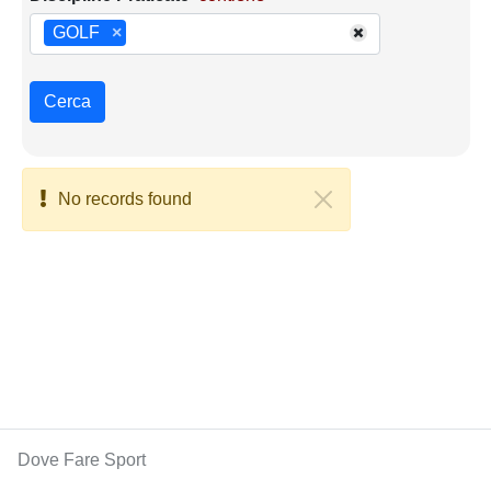
GOLF
×
Cerca
No records found
Dove Fare Sport