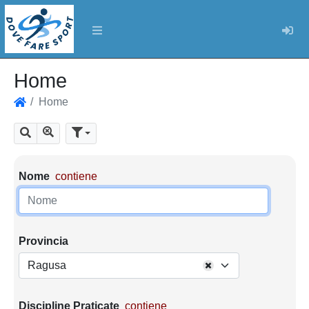
Log
Home
Home
Home
Mostra tutti i risultati
Cerca
Parametri di ricerca
Nome
contiene
Provincia
Ragusa
Discipline Praticate
contiene