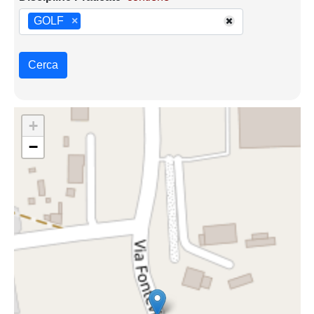
GOLF
×
Cerca
+
−