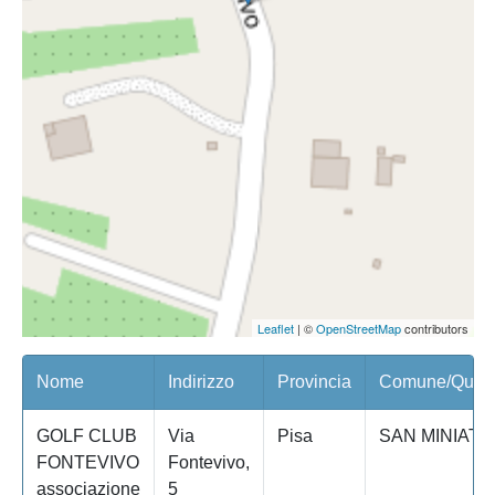
Leaflet
| ©
OpenStreetMap
contributors
Nome
Indirizzo
Provincia
Comune/Quart
GOLF CLUB
Via
Pisa
SAN MINIATO
FONTEVIVO
Fontevivo,
associazione
5