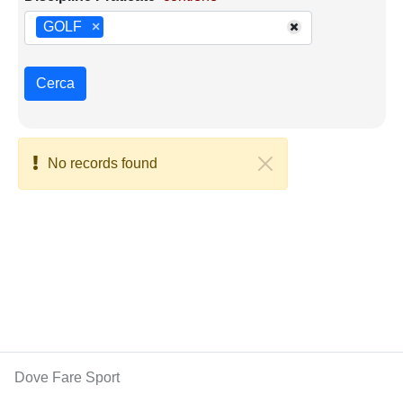
GOLF
×
Cerca
No records found
Dove Fare Sport