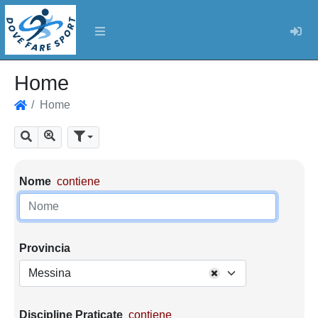
Log
Home
Home
Home
Mostra tutti i risultati
Cerca
Parametri di ricerca
Nome
contiene
Provincia
Messina
Discipline Praticate
contiene