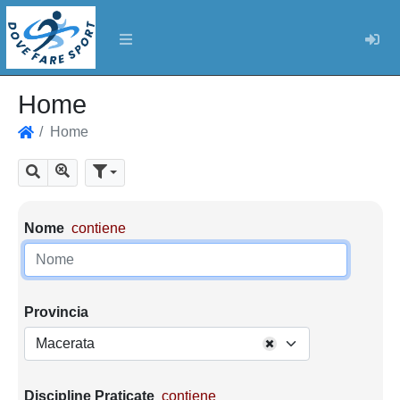
Log
Home
Home
Home
Mostra tutti i risultati
Cerca
Parametri di ricerca
Nome
contiene
Provincia
Macerata
Discipline Praticate
contiene