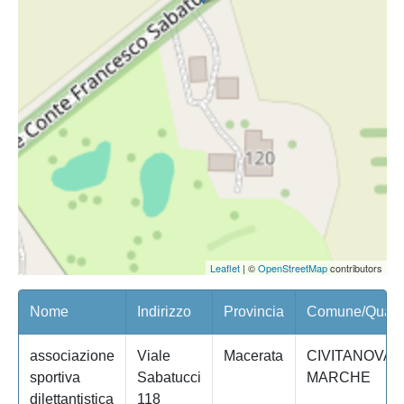
Leaflet
| ©
OpenStreetMap
contributors
Nome
Indirizzo
Provincia
Comune/Quarti
associazione
Viale
Macerata
CIVITANOVA
sportiva
Sabatucci
MARCHE
dilettantistica
118