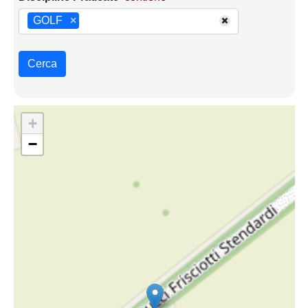
GOLF
×
Cerca
+
−