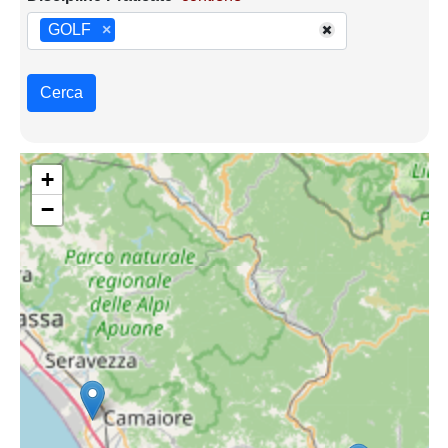
GOLF
×
Cerca
+
−