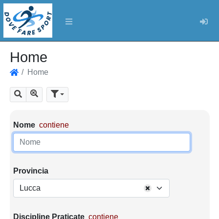
Log
Home
Home
Home
Mostra tutti i risultati
Cerca
Parametri di ricerca
Nome
contiene
Provincia
Lucca
Discipline Praticate
contiene