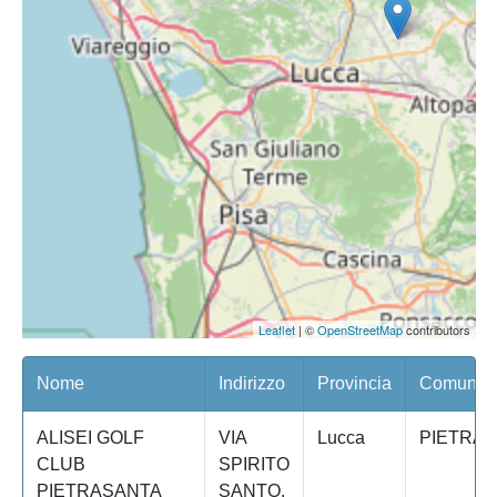
Leaflet
| ©
OpenStreetMap
contributors
Nome
Indirizzo
Provincia
Comune/Q
ALISEI GOLF
VIA
Lucca
PIETRA
CLUB
SPIRITO
PIETRASANTA
SANTO,