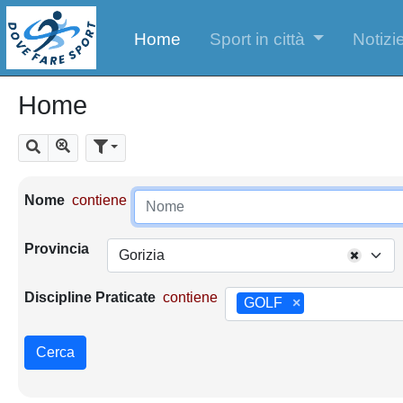
Home
Sport in città
Notizie
Home
Mostra tutti i risultati
Cerca
Parametri di ricerca
Nome
contiene
Provincia
Gorizia
Discipline Praticate
contiene
GOLF
×
Cerca