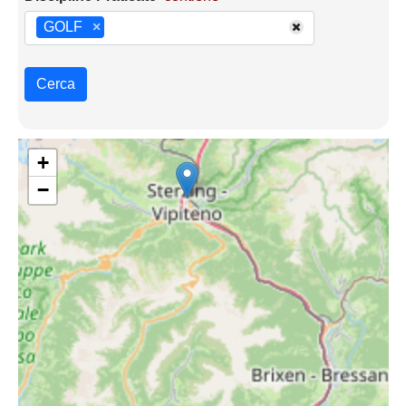
GOLF
×
Cerca
+
−