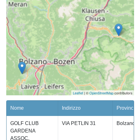
Leaflet
| ©
OpenStreetMap
contributors
Nome
Indirizzo
Provincia
GOLF CLUB
VIA PETLIN 31
Bolzano
GARDENA
ASSOC.