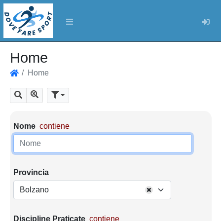
Log
Home
Home
Home
Mostra tutti i risultati
Cerca
Parametri di ricerca
Nome
contiene
Provincia
Bolzano
Discipline Praticate
contiene