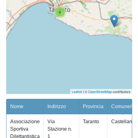
4
Leaflet
| ©
OpenStreetMap
contributors
Nome
Indirizzo
Provincia
Comune/Qua
Associazione
Via
Taranto
Castellanet
Sportiva
Stazione n.
Dilettantistica
1