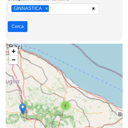
GINNASTICA
×
Cerca
+
−
3