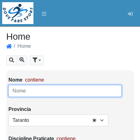
Log
Home
Home
Home
Mostra tutti i risultati
Cerca
Parametri di ricerca
Nome
contiene
Provincia
Taranto
Discipline Praticate
contiene