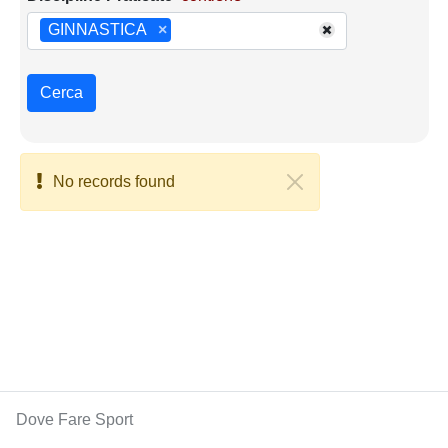
GINNASTICA
×
Cerca
No records found
Dove Fare Sport