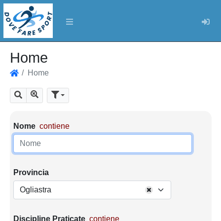
Log
Home
Home
Home
Mostra tutti i risultati
Cerca
Parametri di ricerca
Nome
contiene
Provincia
Ogliastra
Discipline Praticate
contiene