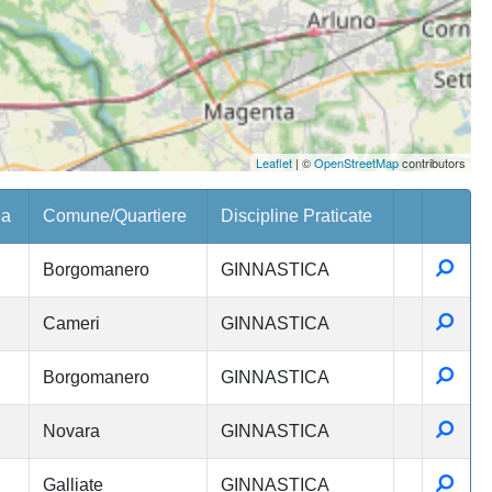
Leaflet
| ©
OpenStreetMap
contributors
ia
Comune/Quartiere
Discipline Praticate
Detta
Borgomanero
GINNASTICA
Detta
Cameri
GINNASTICA
Detta
Borgomanero
GINNASTICA
Detta
Novara
GINNASTICA
Detta
Galliate
GINNASTICA