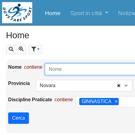
Home
Sport in città
Notizie
Home
Mostra tutti i risultati
Cerca
Parametri di ricerca
Nome
contiene
Provincia
Novara
Discipline Praticate
contiene
GINNASTICA
×
Cerca