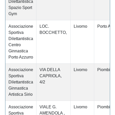
Dilettantistica
Spazio Sport
Gym
Associazione
LOC.
Livorno
Porto Azz
Sportiva
BOCCHETTO,
Dilettantistica
Centro
Ginnastica
Porto Azzurro
Associazione
VIA DELLA
Livorno
Piombino
Sportiva
CAPRIOLA,
Dilettantistica
4/2
Ginnastica
Artistica Sirio
Associazione
VIALE G.
Livorno
Piombino
Sportiva
AMENDOLA ,