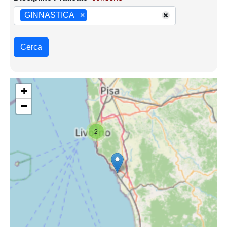
GINNASTICA
×
Cerca
+
−
2