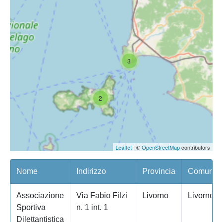
3
2
Leaflet
| ©
OpenStreetMap
contributors
Nome
Indirizzo
Provincia
Comune/Q
Associazione
Via Fabio Filzi
Livorno
Livorno
Sportiva
n. 1 int. 1
Dilettantistica