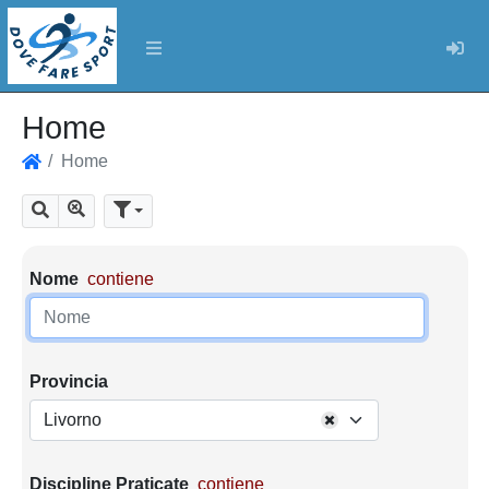
Log
Home
Home
Home
Mostra tutti i risultati
Cerca
Parametri di ricerca
Nome
contiene
Provincia
Livorno
Discipline Praticate
contiene