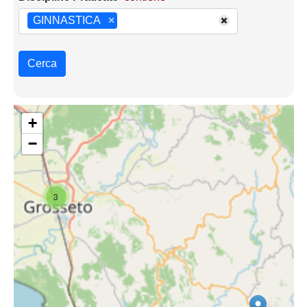
GINNASTICA
×
Cerca
+
−
3