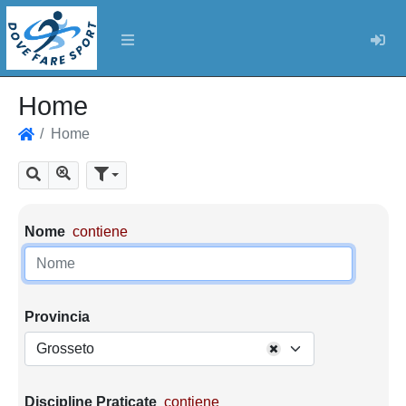
Log
Home
Home
Home
Mostra tutti i risultati
Cerca
Parametri di ricerca
Nome
contiene
Provincia
Grosseto
Discipline Praticate
contiene