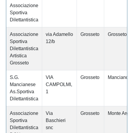
Associazione
Sportiva
Dilettantistica
Associazione
via Adamello
Grosseto
Grosseto
Sportiva
12/b
Dilettantistica
Artistica
Grosseto
S.G.
VIA
Grosseto
Manciano
Mancianese
CAMPOLMI,
As.Sportiva
1
Dilettantistica
Associazione
Via
Grosseto
Monte Argen
Sportiva
Baschieri
Dilettantistica
snc