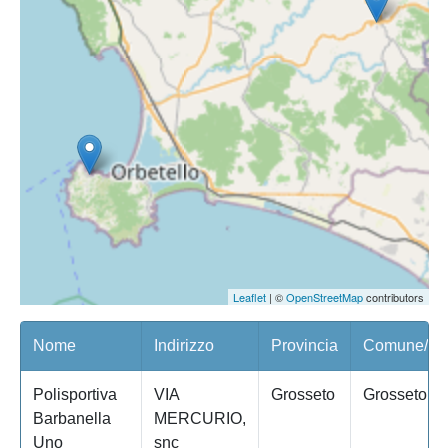
Leaflet
| ©
OpenStreetMap
contributors
Nome
Indirizzo
Provincia
Comune/Qua
Polisportiva
VIA
Grosseto
Grosseto
Barbanella
MERCURIO,
Uno
snc