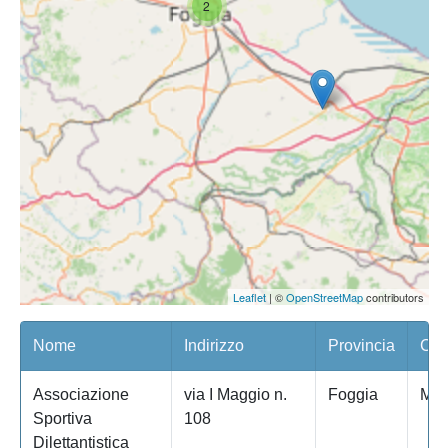
2
Leaflet
| ©
OpenStreetMap
contributors
Nome
Indirizzo
Provincia
Com
Associazione
via I Maggio n.
Foggia
Man
Sportiva
108
Dilettantistica