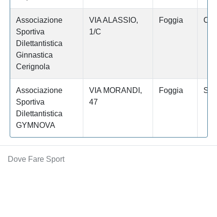
Associazione
VIA ALASSIO,
Foggia
Cer
Sportiva
1/C
Dilettantistica
Ginnastica
Cerignola
Associazione
VIA MORANDI,
Foggia
San
Sportiva
47
Dilettantistica
GYMNOVA
Dove Fare Sport