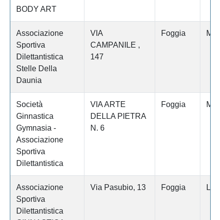
BODY ART
Associazione
VIA
Foggia
Man
Sportiva
CAMPANILE ,
Dilettantistica
147
Stelle Della
Daunia
Società
VIA ARTE
Foggia
Man
Ginnastica
DELLA PIETRA
Gymnasia -
N. 6
Associazione
Sportiva
Dilettantistica
Associazione
Via Pasubio, 13
Foggia
Luc
Sportiva
Dilettantistica