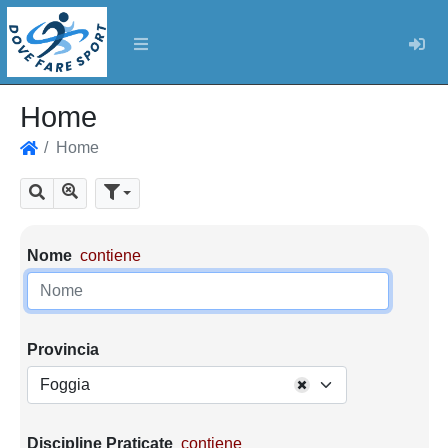
Log
Home
Home
Home
Mostra tutti i risultati
Cerca
Parametri di ricerca
Nome
contiene
Provincia
Foggia
Discipline Praticate
contiene