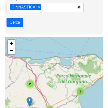
GINNASTICA
×
Cerca
+
−
2
3