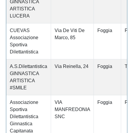
GINNASTICA
ARTISTICA
LUCERA
CUEVAS
Via De Viti De
Foggia
Fog
Associazione
Marco, 85
Sportiva
Dilettantistica
A.S.Dilettantistica
Via Reinella, 24
Foggia
Tor
GINNASTICA
ARTISTICA
#SMILE
Associazione
VIA
Foggia
Fog
Sportiva
MANFREDONIA
Dilettantistica
SNC
Ginnastica
Capitanata