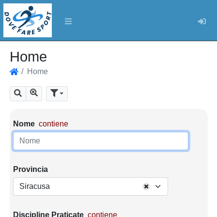
Log
Home
Home
Home
Mostra tutti i risultati
Cerca
Parametri di ricerca
Nome
contiene
Provincia
Siracusa
Discipline Praticate
contiene