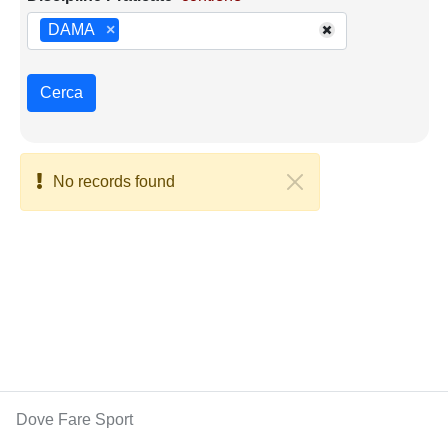
DAMA
×
Cerca
No records found
Dove Fare Sport