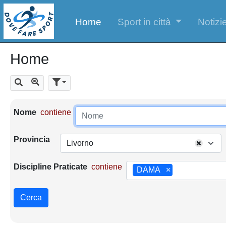
Home
Sport in città
Notizie
Home
Mostra tutti i risultati
Cerca
Parametri di ricerca
Nome
contiene
Provincia
Livorno
Discipline Praticate
contiene
DAMA
×
Cerca