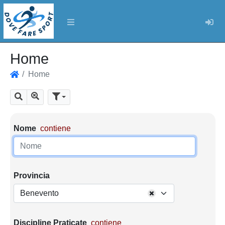
Log
Home
Home
Home
Mostra tutti i risultati
Cerca
Parametri di ricerca
Nome
contiene
Provincia
Benevento
Discipline Praticate
contiene