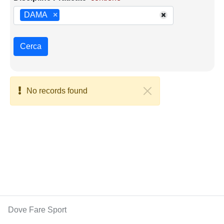
DAMA
×
Cerca
No records found
Dove Fare Sport