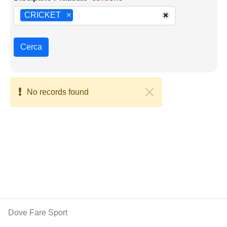
CRICKET
×
Cerca
No records found
Dove Fare Sport