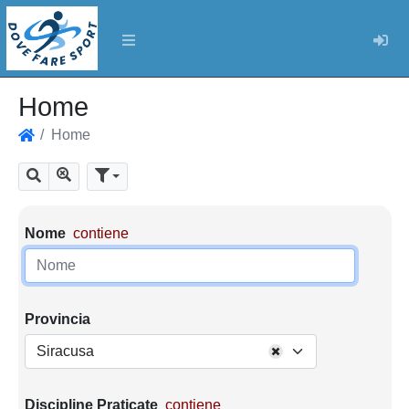
Log
Home
Home
Home
Mostra tutti i risultati
Cerca
Parametri di ricerca
Nome
contiene
Provincia
Siracusa
Discipline Praticate
contiene