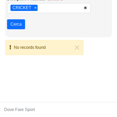
CRICKET
×
Cerca
No records found
Dove Fare Sport