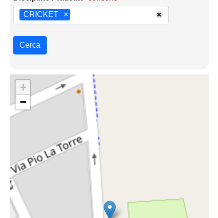
CRICKET
×
Cerca
+
−