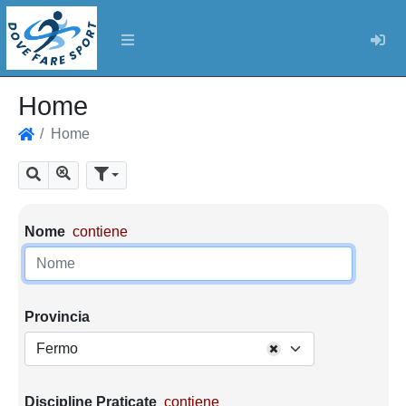
Log
Home
Home
Home
Mostra tutti i risultati
Cerca
Parametri di ricerca
Nome
contiene
Provincia
Fermo
Discipline Praticate
contiene