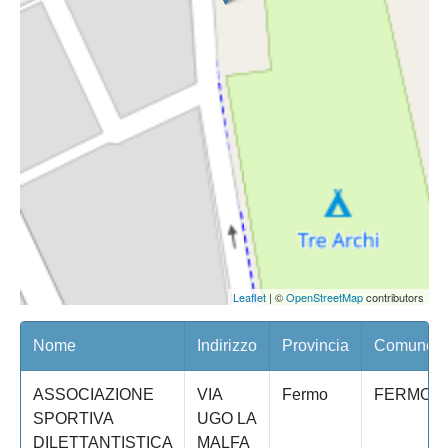
Leaflet
| ©
OpenStreetMap
contributors
Nome
Indirizzo
Provincia
Comune/Qu
ASSOCIAZIONE
VIA
Fermo
FERMO
SPORTIVA
UGO LA
DILETTANTISTICA
MALFA