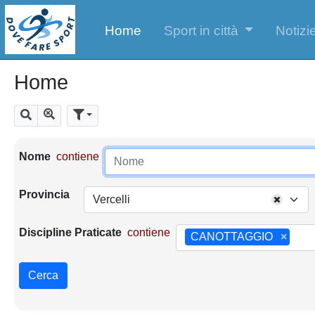
Home
Sport in città
Notizie
Home
Mostra tutti i risultati
Cerca
Parametri di ricerca
Nome
contiene
Provincia
Vercelli
Discipline Praticate
contiene
CANOTTAGGIO
×
Cerca