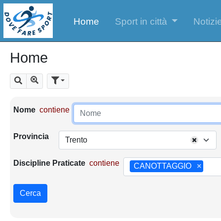
Home
Sport in città
Notizie
Home
Mostra tutti i risultati
Cerca
Parametri di ricerca
Nome
contiene
Provincia
Trento
Discipline Praticate
contiene
CANOTTAGGIO
×
Cerca