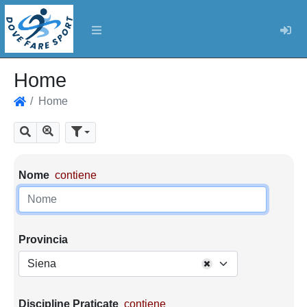
Log
Home
Home
Home
Mostra tutti i risultati
Cerca
Parametri di ricerca
Nome
contiene
Provincia
Siena
Discipline Praticate
contiene