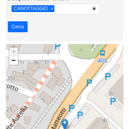
CANOTTAGGIO
×
Cerca
+
−