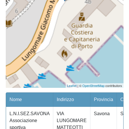
Leaflet
| ©
OpenStreetMap
contributors
Nome
Indirizzo
Provincia
Com
L.N.I.SEZ.SAVONA
VIA
Savona
SA
Associazione
LUNGOMARE
sportiva
MATTEOTTI