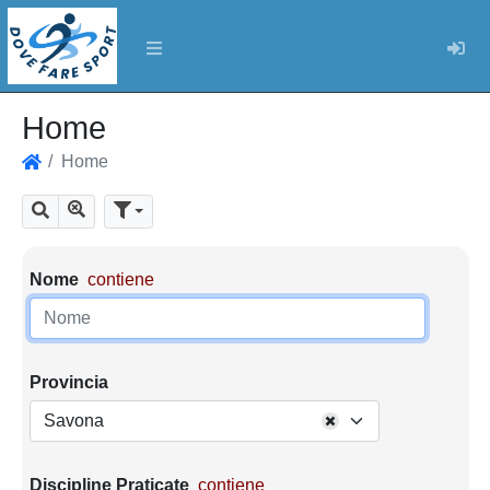
Log
Home
Home
Home
Mostra tutti i risultati
Cerca
Parametri di ricerca
Nome
contiene
Provincia
Savona
Discipline Praticate
contiene