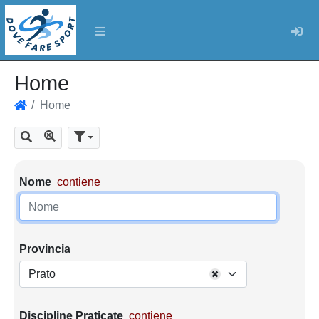
Log
Home
Home
Home
Mostra tutti i risultati
Cerca
Parametri di ricerca
Nome
contiene
Provincia
Prato
Discipline Praticate
contiene