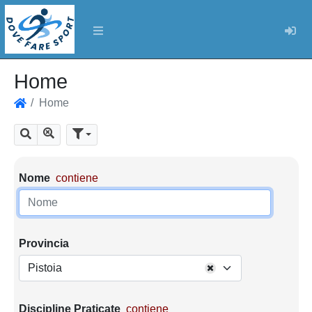
Log
Home
Home
Home
Mostra tutti i risultati
Cerca
Parametri di ricerca
Nome
contiene
Provincia
Pistoia
Discipline Praticate
contiene