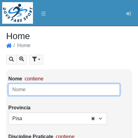
Log
Home
Home
Home
Mostra tutti i risultati
Cerca
Parametri di ricerca
Nome
contiene
Provincia
Pisa
Discipline Praticate
contiene