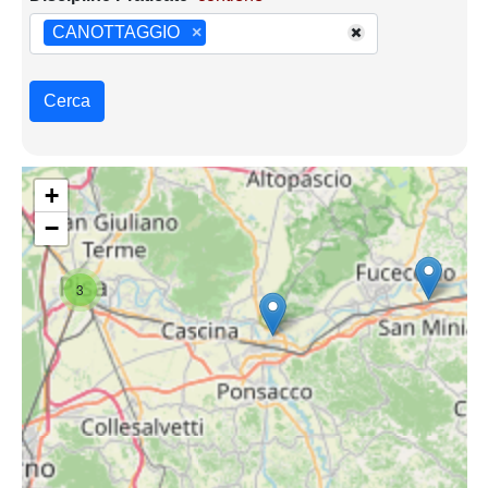
CANOTTAGGIO
×
Cerca
+
−
3