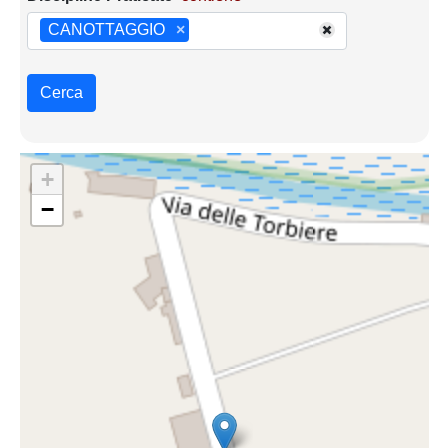
CANOTTAGGIO
×
Cerca
+
−