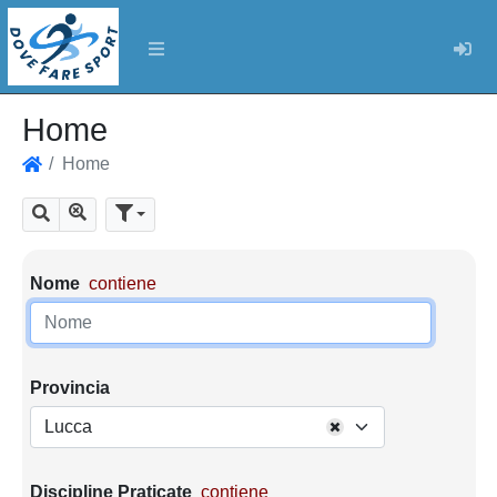
Log
Home
Home
Home
Mostra tutti i risultati
Cerca
Parametri di ricerca
Nome
contiene
Provincia
Lucca
Discipline Praticate
contiene