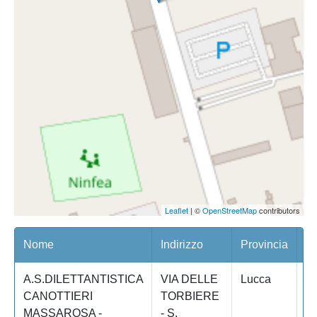
Leaflet
| ©
OpenStreetMap
contributors
Nome
Indirizzo
Provincia
Co
A.S.DILETTANTISTICA
VIA DELLE
Lucca
M
CANOTTIERI
TORBIERE
MASSAROSA -
- S.