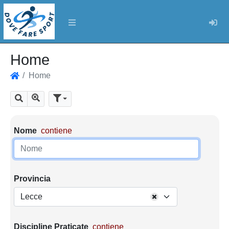
Log
Home
Home
Home
Mostra tutti i risultati
Cerca
Parametri di ricerca
Nome
contiene
Provincia
Lecce
Discipline Praticate
contiene