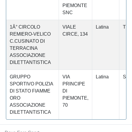
PIEMONTE
SNC
1Â° CIRCOLO
VIALE
Latina
TE
REMIERO-VELICO
CIRCE, 134
C.CUSINATO DI
TERRACINA
ASSOCIAZIONE
DILETTANTISTICA
GRUPPO
VIA
Latina
SAB
SPORTIVO POLIZIA
PRINCIPE
DI STATO FIAMME
DI
ORO
PIEMONTE,
ASSOCIAZIONE
70
DILETTANTISTICA