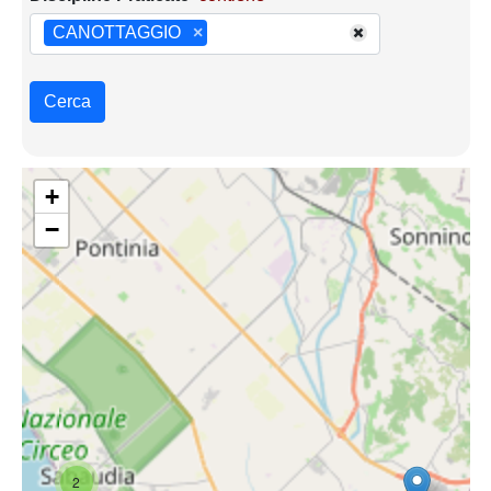
CANOTTAGGIO
×
Cerca
+
−
2