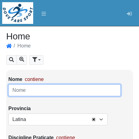
Log
Home
Home
Home
Mostra tutti i risultati
Cerca
Parametri di ricerca
Nome
contiene
Provincia
Latina
Discipline Praticate
contiene