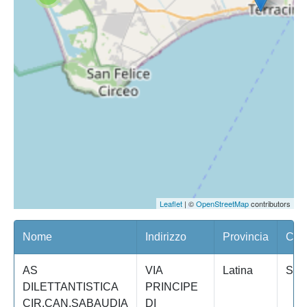
Leaflet
| ©
OpenStreetMap
contributors
Nome
Indirizzo
Provincia
Com
AS
VIA
Latina
SAB
DILETTANTISTICA
PRINCIPE
CIR.CAN.SABAUDIA
DI