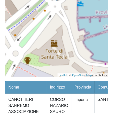
Leaflet
| ©
OpenStreetMap
contributors
Nome
Indirizzo
Provincia
Comune/
CANOTTIERI
CORSO
Imperia
SAN R
SANREMO-
NAZARIO
ASSOCIAZIONE
SAURO,