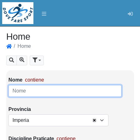
Log
Home
Home
Home
Mostra tutti i risultati
Cerca
Parametri di ricerca
Nome
contiene
Provincia
Imperia
Discipline Praticate
contiene