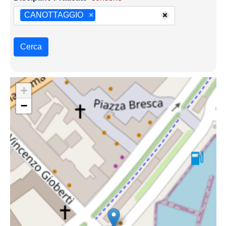
CANOTTAGGIO
×
Cerca
+
−