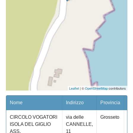
Leaflet
| ©
OpenStreetMap
contributors
Nome
Indirizzo
Provincia
Co
CIRCOLO VOGATORI
via delle
Grosseto
IS
ISOLA DEL GIGLIO
CANNELLE,
GI
ASS.
11