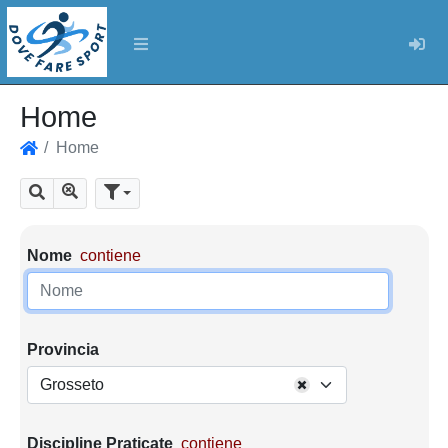
Log
Home
Home
Home
Mostra tutti i risultati
Cerca
Parametri di ricerca
Nome
contiene
Provincia
Grosseto
Discipline Praticate
contiene