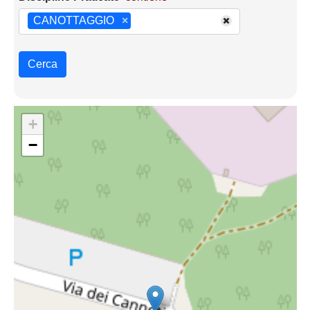
CANOTTAGGIO
×
Cerca
+
−