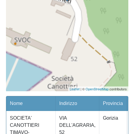
Leaflet
| ©
OpenStreetMap
contributors
Nome
Indirizzo
Provincia
C
SOCIETA'
VIA
Gorizia
M
CANOTTIERI
DELL'AGRARIA,
TIMAVO-
52