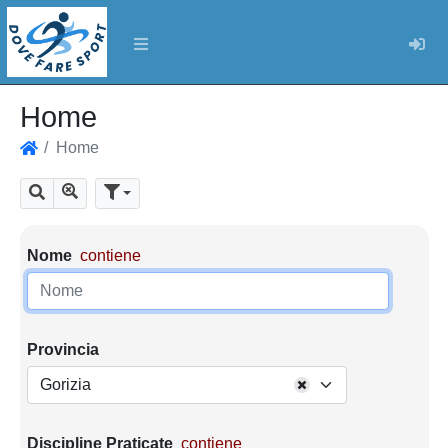
Log
Home
Home
Home
Mostra tutti i risultati
Cerca
Parametri di ricerca
Nome
contiene
Provincia
Gorizia
Discipline Praticate
contiene