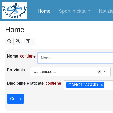
Home
Sport in città
Notizie
Home
Mostra tutti i risultati
Cerca
Parametri di ricerca
Nome
contiene
Provincia
Caltanissetta
Discipline Praticate
contiene
CANOTTAGGIO
×
Cerca