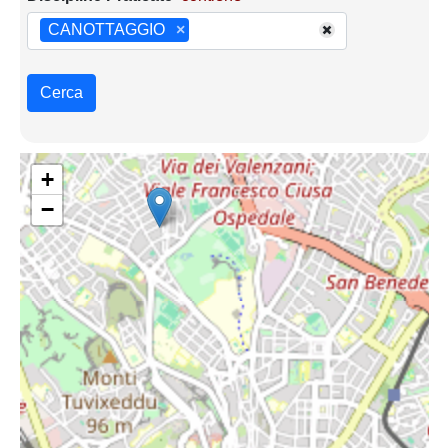
CANOTTAGGIO
×
Cerca
+
−