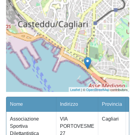
Leaflet
| ©
OpenStreetMap
contributors
Nome
Indirizzo
Provincia
Co
Associazione
VIA
Cagliari
C
Sportiva
PORTOVESME
Dilettantistica
27