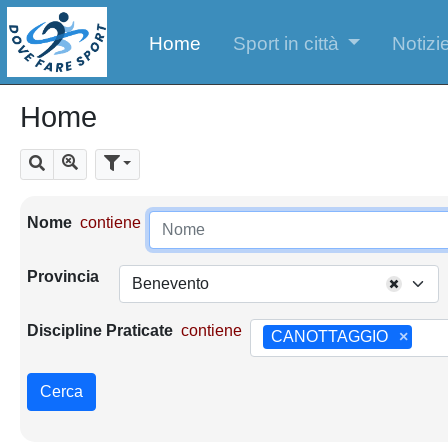
Home
Sport in città
Notizie
Home
Mostra tutti i risultati
Cerca
Parametri di ricerca
Nome
contiene
Provincia
Benevento
Discipline Praticate
contiene
CANOTTAGGIO
×
Cerca