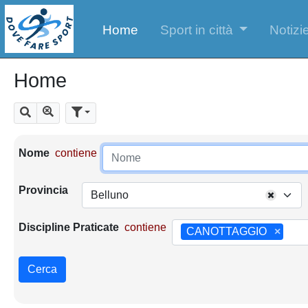
Home
Sport in città
Notizie
Home
Mostra tutti i risultati
Cerca
Parametri di ricerca
Nome
contiene
Provincia
Belluno
Discipline Praticate
contiene
CANOTTAGGIO
×
Cerca