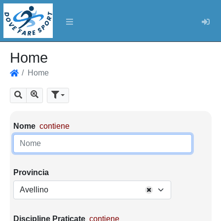
Log
Home
Home
Home
Mostra tutti i risultati
Cerca
Parametri di ricerca
Nome
contiene
Provincia
Avellino
Discipline Praticate
contiene