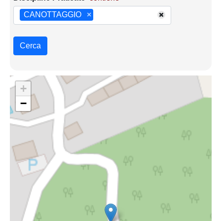
CANOTTAGGIO
×
Cerca
+
−