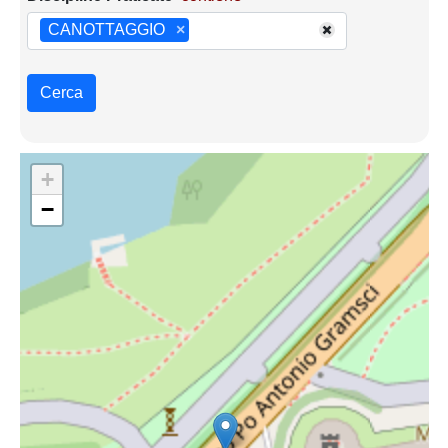
CANOTTAGGIO
×
Cerca
+
−