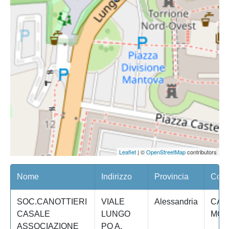
Leaflet
| ©
OpenStreetMap
contributors
Nome
Indirizzo
Provincia
Comu
SOC.CANOTTIERI
VIALE
Alessandria
CAS
CASALE
LUNGO
MON
ASSOCIAZIONE
PO A.