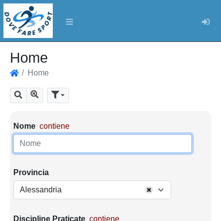
Log
Home
Home
Home
Mostra tutti i risultati
Cerca
Parametri di ricerca
Nome
contiene
Provincia
Alessandria
Discipline Praticate
contiene