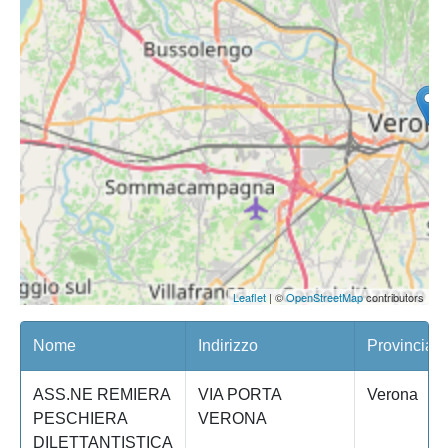
Leaflet
| ©
OpenStreetMap
contributors
Nome
Indirizzo
Provincia
ASS.NE REMIERA
VIA PORTA
Verona
PESCHIERA
VERONA
DILETTANTISTICA