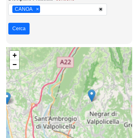
CANOA
×
Cerca
+
−