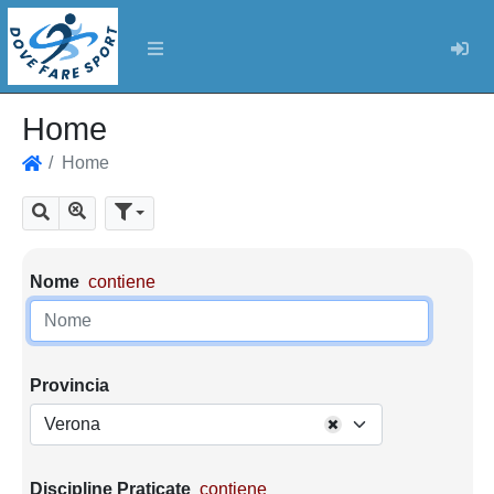
Log
Home
Home
Home
Mostra tutti i risultati
Cerca
Parametri di ricerca
Nome
contiene
Provincia
Verona
Discipline Praticate
contiene