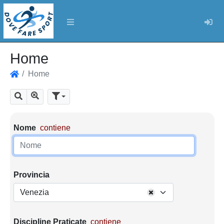
Log
Home
Home
Home
Mostra tutti i risultati
Cerca
Parametri di ricerca
Nome
contiene
Provincia
Venezia
Discipline Praticate
contiene