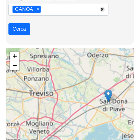
CANOA
×
Cerca
+
−