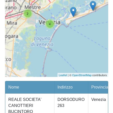
2
4
Leaflet
| ©
OpenStreetMap
contributors
Nome
Indirizzo
Provincia
REALE SOCIETA'
DORSODURO
Venezia
CANOTTIERI
263
BUCINTORO