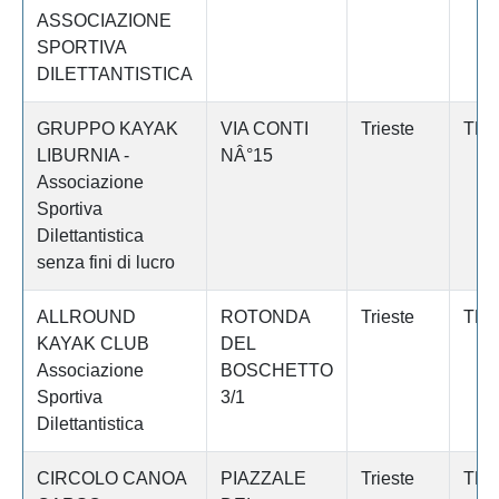
ASSOCIAZIONE
SPORTIVA
DILETTANTISTICA
GRUPPO KAYAK
VIA CONTI
Trieste
TRI
LIBURNIA -
NÂ°15
Associazione
Sportiva
Dilettantistica
senza fini di lucro
ALLROUND
ROTONDA
Trieste
TRI
KAYAK CLUB
DEL
Associazione
BOSCHETTO
Sportiva
3/1
Dilettantistica
CIRCOLO CANOA
PIAZZALE
Trieste
TRI