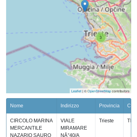
3
Leaflet
| ©
OpenStreetMap
contributors
Nome
Indirizzo
Provincia
Com
CIRCOLO MARINA
VIALE
Trieste
TRI
MERCANTILE
MIRAMARE
NAZARIO SAURO
NÂ°40/A