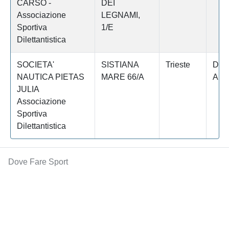
CARSO -
DEI
Associazione
LEGNAMI,
Sportiva
1/E
Dilettantistica
SOCIETA'
SISTIANA
Trieste
DUI
NAUTICA PIETAS
MARE 66/A
AUR
JULIA
Associazione
Sportiva
Dilettantistica
Dove Fare Sport