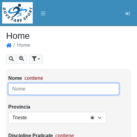
Log
Home
Home
Home
Mostra tutti i risultati
Cerca
Parametri di ricerca
Nome
contiene
Provincia
Trieste
Discipline Praticate
contiene