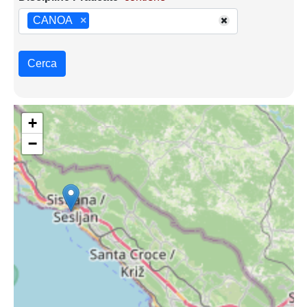
CANOA
×
Cerca
+
−