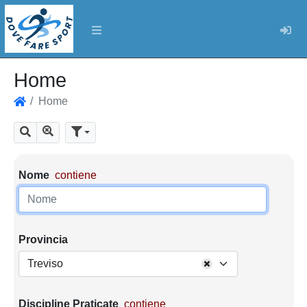
Log
Home
Home
Home
Mostra tutti i risultati
Cerca
Parametri di ricerca
Nome
contiene
Provincia
Treviso
Discipline Praticate
contiene