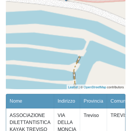
Leaflet
| ©
OpenStreetMap
contributors
Nome
Indirizzo
Provincia
Comune/Q
ASSOCIAZIONE
VIA
Treviso
TREVIS
DILETTANTISTICA
DELLA
KAYAK TREVISO
MONCIA