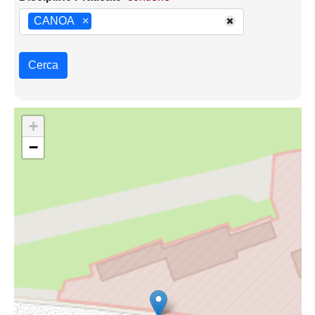
CANOA
×
Cerca
+
−