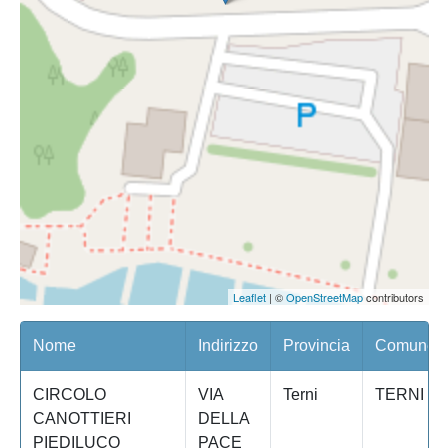
Leaflet
| ©
OpenStreetMap
contributors
Nome
Indirizzo
Provincia
Comune/Q
CIRCOLO
VIA
Terni
TERNI
CANOTTIERI
DELLA
PIEDILUCO
PACE