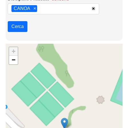
CANOA
×
Cerca
+
−