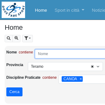
Home
Sport in città
Notizie
Home
Mostra tutti i risultati
Cerca
Parametri di ricerca
Nome
contiene
Provincia
Teramo
Discipline Praticate
contiene
CANOA
×
Cerca