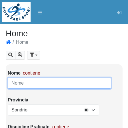
Log
Home
Home
Home
Mostra tutti i risultati
Cerca
Parametri di ricerca
Nome
contiene
Provincia
Sondrio
Discipline Praticate
contiene