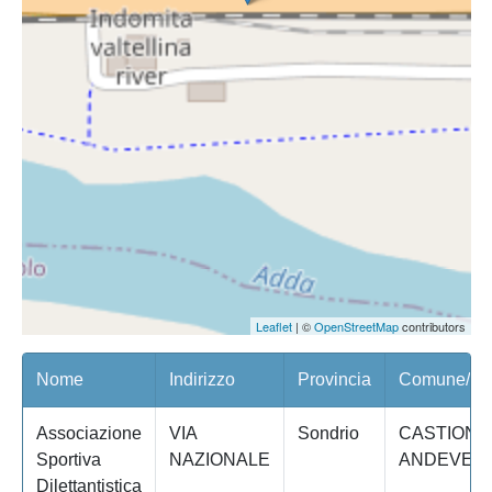
Leaflet
| ©
OpenStreetMap
contributors
Nome
Indirizzo
Provincia
Comune/Qua
Associazione
VIA
Sondrio
CASTIONE
Sportiva
NAZIONALE
ANDEVEN
Dilettantistica