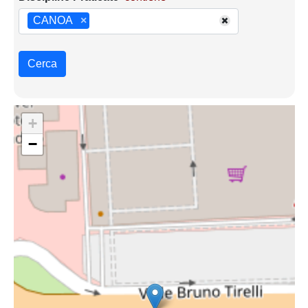
CANOA
×
Cerca
+
−